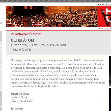
PROGRAMACIÓ 2025/26
ÚLTIM ÀTOM
Dimecres, 10 de juny a les 20.00h
Teatre Goya
Una tragicomèdia apocalíptica al més pur estil de Jordi Oriol. La incertesa envaeix
la humanitat. Mentre alts càrrecs assessors del govern s'autoimposen un ultimàtum
per donar-hi resposta, uns pares s'enfronten a la desaparició de la seva filla i a la
pèrdua del llenguatge de l'àvia. I tot, amb la convicció que allò que deixa
d'anomenar-se deixa d'existir, però amb el dubte de si allò que un esmenta,
s'acaba esdevenint. L'últim àtom enfronta dues manera de veure el món, fent
jugar la ciència i el llenguatge. I, de rebot, explora la necessitat que té l'ésser humà
de crear-se ficcions per fugir de la realitat.
ÚLTIM ÀTOM
de Jordi Oriol
direcció Jordi Oriol
Intèrprets