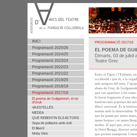
INICI
PROGRAMACIÓ 2017/18
Programació 2025/26
EL POEMA DE GUI
Programació 2024/25
Dimarts, 03 de juliol 
Teatre Grec
Programació 2023/24
Programació 2022/23
Programació 2021/22
Entre el Tigris i l’Eufrates, e
occidental i que és, a la vegad
Programació 2019/20
més antigues del món, l’epope
Programació 2018/19
abans de Crist, de Guilgamesh,
Programació 2017/18
que van aparèixer a les restes
hi havia fragments d’una obr
El poema de Guilgamesh, el rei
històries més populars del món
d’Uruk
diluvi universal. És la històr
VA ESTELLÉS
somiar amb la immortalitat. Pe
MEDEA
que ha passat per tantes mans,
QUE REBENTIN ELS ACTORS
tantes boques i en tantes lleng
Sopa de pollastre amb ordi
moltes. D’aquí que, avui, es p
El llibertí
fa Oriol Broggi, director artí
Moby Dick
que promet transportar l’esce