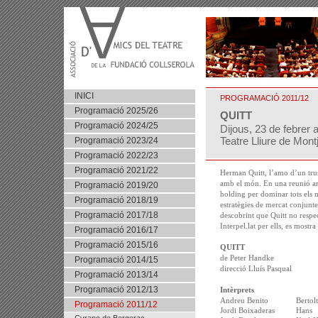
INICI
PROGRAMACIÓ 2011/12
Programació 2025/26
QUITT
Programació 2024/25
Dijous, 23 de febrer 
Teatre Lliure de Mont
Programació 2023/24
Programació 2022/23
Programació 2021/22
Herman Quitt, l’amo d’un trust
amb el món. En una reunió am
Programació 2019/20
holding per dominar tots els m
Programació 2018/19
estratègies de mercat conjunte
Programació 2017/18
descobrint que Quitt no respect
Interpel.lat per ells, es mostra
Programació 2016/17
Programació 2015/16
QUITT
de Peter Handke
Programació 2014/15
direcció Lluís Pasqual
Programació 2013/14
Programació 2012/13
Intèrprets
Andreu Benito
Bertol
Programació 2011/12
Jordi Boixaderas
Hans