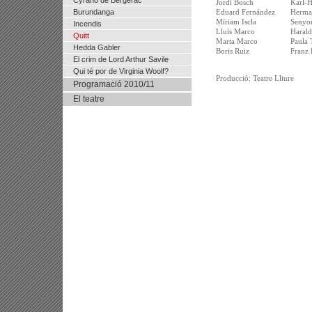
Cyrano de Bergerac
Jordi Bosch
Karl-H
Burundanga
Eduard Fernández
Herma
Míriam Iscla
Senyor
Incendis
Lluís Marco
Haral
Quitt
Marta Marco
Paula 
Hedda Gabler
Boris Ruiz
Franz 
El crim de Lord Arthur Savile
Qui té por de Virginia Woolf?
Producció: Teatre Lliure
Programació 2010/11
El teatre