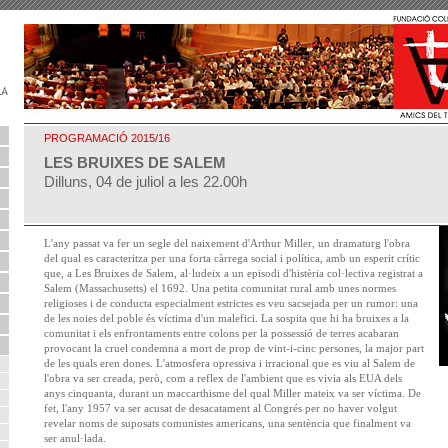
PROGRAMACIÓ 2015/16
LES BRUIXES DE SALEM
Dilluns, 04 de juliol a les 22.00h
L'any passat va fer un segle del naixement d'Arthur Miller, un dramaturg l'obra
del qual es caracteritza per una forta càrrega social i política, amb un esperit crític
que, a Les Bruixes de Salem, al·ludeix a un episodi d'histèria col·lectiva registrat a
Salem (Massachusetts) el 1692. Una petita comunitat rural amb unes normes
religioses i de conducta especialment estrictes es veu sacsejada per un rumor: una
de les noies del poble és víctima d'un malefici. La sospita que hi ha bruixes a la
comunitat i els enfrontaments entre colons per la possessió de terres acabaran
provocant la cruel condemna a mort de prop de vint-i-cinc persones, la major part
de les quals eren dones. L'atmosfera opressiva i irracional que es viu al Salem de
l'obra va ser creada, però, com a reflex de l'ambient que es vivia als EUA dels
anys cinquanta, durant un maccarthisme del qual Miller mateix va ser víctima. De
fet, l'any 1957 va ser acusat de desacatament al Congrés per no haver volgut
revelar noms de suposats comunistes americans, una sentència que finalment va
ser anul·lada.