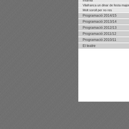
Infàmia
Vilafranca un dinar de festa majo
Molt soroll per no res
Programació 2014/15
Programació 2013/14
Programació 2012/13
Programació 2011/12
Programació 2010/11
El teatre