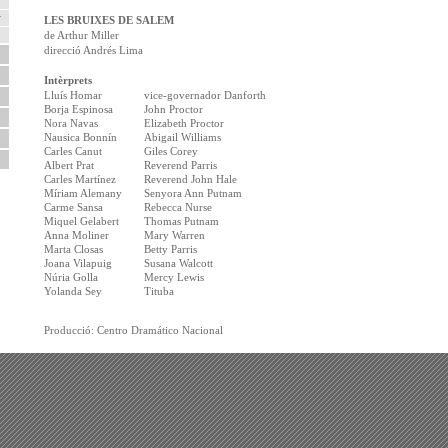
r
LES BRUIXES DE SALEM
de Arthur Miller
direcció Andrés Lima
Intèrprets
Lluís Homar
vice-governador Danforth
Borja Espinosa
John Proctor
Nora Navas
Elizabeth Proctor
Nausica Bonnín
Abigail Williams
Carles Canut
Giles Corey
Albert Prat
Reverend Parris
Carles Martínez
Reverend John Hale
Míriam Alemany
Senyora Ann Putnam
Carme Sansa
Rebecca Nurse
Miquel Gelabert
Thomas Putnam
Anna Moliner
Mary Warren
Marta Closas
Betty Parris
Joana Vilapuig
Susana Walcott
Núria Golla
Mercy Lewis
Yolanda Sey
Tituba
Producció: Centro Dramático Nacional