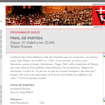
PROGRAMACIÓ 2021/22
FINAL DE PARTIDA
Dijous, 07 d'abril a les 20.00h
Teatre Romea
Confinats dins d'una habitació amb dues finestres que els connecten a un exterior
sense vida, Hamm, un invàlid cec, i Clov, el seu servent, un home coix i
hiperactiu, passen el temps i discuteixen. Nagg i Nell, vells progenitors de Hamm,
que viuen dins de dues galledes d'escombraries, els acompanyen. Malgrat les
adversitats, tot això és “un pur joc en què no es parla d'enigmes i de solucions”,
perquè “per a les coses importants, ja hi ha les universitats, les esglésies i els
cafès.” I Final de partida és teatre.
FINAL DE PARTIDA
de Samuel Beckett
direcció Sergi Belbel
Intèrprets
Jordi Boixaderas
Clov