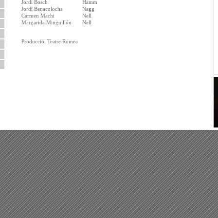
Jordi Bosch
Hamm
Jordi Banacolocha
Nagg
Carmen Machi
Nell
Margarida Minguillón
Nell
Producció: Teatre Romea