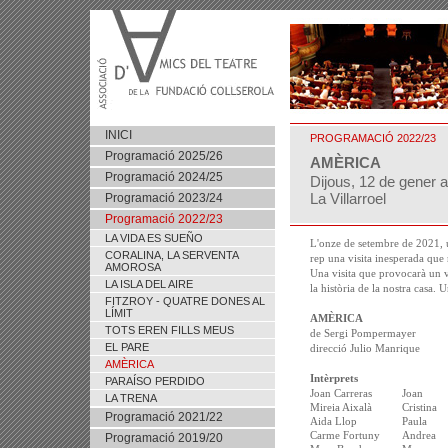
INICI
PROGRAMACIÓ 2022/23
Programació 2025/26
AMÈRICA
Programació 2024/25
Dijous, 12 de gener a
La Villarroel
Programació 2023/24
Programació 2022/23
LA VIDA ES SUEÑO
L'onze de setembre de 2021, u
CORALINA, LA SERVENTA
rep una visita inesperada que r
AMOROSA
Una visita que provocarà un vi
LA ISLA DEL AIRE
la història de la nostra casa. U
FITZROY - QUATRE DONES AL
LÍMIT
AMÈRICA
TOTS EREN FILLS MEUS
de Sergi Pompermayer
EL PARE
direcció Julio Manrique
AMÈRICA
Intèrprets
PARAÍSO PERDIDO
Joan Carreras
Joan
LA TRENA
Mireia Aixalà
Cristina
Programació 2021/22
Aida Llop
Paula
Carme Fortuny
Andrea
Programació 2019/20