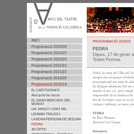
INICI
PROGRAMACIÓ 2018/19
Programació 2025/26
FEDRA
Programació 2024/25
Dijous, 17 de gener a
Teatre Romea
Programació 2023/24
Programació 2022/23
Programació 2021/22
Fedra, la reina de l’Illa del V
metges són incapaços d'esbrina
Programació 2019/20
preocupat pel seu estat de sal
Programació 2018/19
les llargues absències del seu e
EL CARTÓGRAFO
assolar el seu cor, però ningú 
Això ja ho he viscut
responsable de la dolència de
des de fa temps i que ja no p
EL GRAN MERCADO DEL
MUNDO
violent i indòmit, un amor pre
UN, NINGÚ I CENT MIL
FEDRA
LEHMAN TRILOGY
de Paco Bezerra
LA BONA PERSONA DE SEZUAN
direcció Luis Luque
FEDRA
4D ÒPTIC
Intèrprets