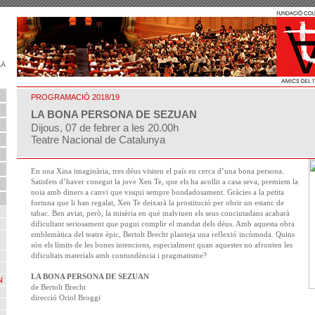
PROGRAMACIÓ 2018/19
LA BONA PERSONA DE SEZUAN
Dijous, 07 de febrer a les 20.00h
Teatre Nacional de Catalunya
En una Xina imaginària, tres déus visiten el país en cerca d’una bona persona.
Satisfets d’haver conegut la jove Xen Te, que els ha acollit a casa seva, premiem la
noia amb diners a canvi que visqui sempre bondadosament. Gràcies a la petita
fortuna que li han regalat, Xen Te deixarà la prostitució per obrir un estanc de
tabac. Ben aviat, però, la misèria en què malviuen els seus conciutadans acabarà
dificultant seriosament que pugui complir el mandat dels déus. Amb aquesta obra
emblemàtica del teatre èpic, Bertolt Brecht planteja una reflexió incòmoda. Quins
són els límits de les bones intencions, especialment quan aquestes no afronten les
dificultats materials amb contundència i pragmatisme?
LA BONA PERSONA DE SEZUAN
N
de Bertolt Brecht
direcció Oriol Broggi