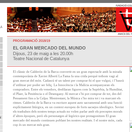
PROGRAMACIÓ 2018/19
EL GRAN MERCADO DEL MUNDO
Dijous, 23 de maig a les 20.00h
Teatre Nacional de Catalunya
El clàssic de Calderón de la Barca convertit en un gran espectacle amb la mirada
contemporània de Xavier Albertí La Fama fa una crida perquè tothom vagi al
gran mercat del món. Cadascú té un talent per comprar-hi el que vulgui, i l’haurà
d’utilitzar per poder ser feliç. La Innocència i la Malícia acompanyaran els
compradors. Entre els venedors, desfilaran figures com la Supèrbia, la Humilitat,
el Plaer, la Penitència o el Desengany. Al mercat s’hi pot comprar de tot, des del
Pensament fins a la Culpa. Mentrestant, la Música s’ho mira tot i va marcant els
ritmes. Calderón de la Barca va escriure aquest auto sacramental amb una funció
explícitament litúrgica, en un context europeu de forts sacsejos ideològics. Sovint
els trasbalsos dels nostres temps actuals no volen parlar amb els preceptes morals
d’altres èpoques, però els personatges al·legòrics que protagonitzen El gran
N
mercado del mundo continuen poblant les nostres realitats. I el nostre món, cada
cop és un mercat més gran.