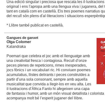
Una edició singular i preciosa que rescata les il·lustracions 
original i ens l'apropa amb una llengua viva i juganera, del 
tant en català com en castellà. Els tres poemes narratius q
del recull són plens d'al·literacions i situacions esperpèntiq
* Llibre també publicat en castellà.
Gangues de ganxet
Olga Colomer
Kalandraka
Poemari que celebra el joc amb el llenguatge amb
una creativitat fresca i contagiosa. Recull d’onze
peces plenes de repeticions, rimes inesperades,
jocs fònics i un vocabulari ric. Hi conviuen poemes
acumulatius, llistes delirants i peces construïdes a
partir d’una sola consonant, sempre amb aquella
musicalitat que convida a llegir-los en veu alta. Les
il·lustracions d’Àfrica Fanlo hi afegeixen una capa
de fantasia i humor, amb un món visual detallista i colorista
acompanya molt bé l’esperit juganer del llibre.