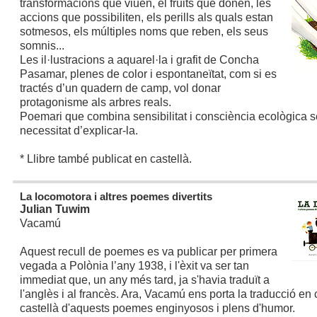
transformacions que viuen, el fruits que donen, les
accions que possibiliten, els perills als quals estan
sotmesos, els múltiples noms que reben, els seus
somnis...
Les il·lustracions a aquarel·la i grafit de Concha
Pasamar, plenes de color i espontaneïtat, com si es
tractés d’un quadern de camp, vol donar
protagonisme als arbres reals.
Poemari que combina sensibilitat i consciència ecològica 
necessitat d’explicar-la.
* Llibre també publicat en castellà.
La locomotora i altres poemes divertits
Julian Tuwim
Vacamú
Aquest recull de poemes es va publicar per primera
vegada a Polònia l’any 1938, i l'èxit va ser tan
immediat que, un any més tard, ja s'havia traduït a
l'anglès i al francès. Ara, Vacamú ens porta la traducció en c
castellà d'aquests poemes enginyosos i plens d'humor.