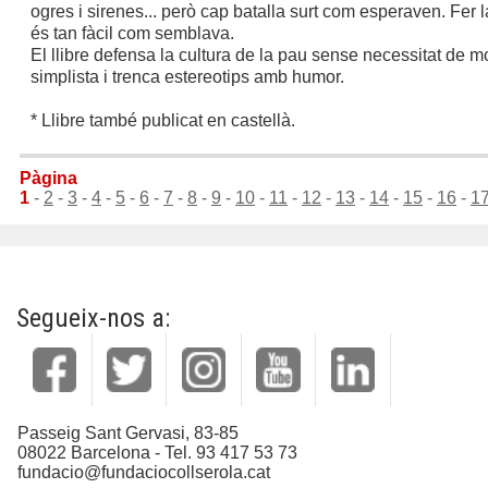
ogres i sirenes... però cap batalla surt com esperaven. Fer 
és tan fàcil com semblava.
El llibre defensa la cultura de la pau sense necessitat de mo
simplista i trenca estereotips amb humor.
* Llibre també publicat en castellà.
Pàgina
1
-
2
-
3
-
4
-
5
-
6
-
7
-
8
-
9
-
10
-
11
-
12
-
13
-
14
-
15
-
16
-
1
Segueix-nos a:
Passeig Sant Gervasi, 83-85
08022 Barcelona - Tel. 93 417 53 73
fundacio@fundaciocollserola.cat