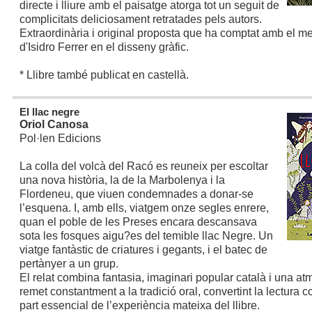
directe i lliure amb el paisatge atorga tot un seguit de
complicitats deliciosament retratades pels autors.
Extraordinària i original proposta que ha comptat amb el m
d'Isidro Ferrer en el disseny gràfic.
* Llibre també publicat en castellà.
El llac negre
Oriol Canosa
Pol·len Edicions
La colla del volcà del Racó es reuneix per escoltar
una nova història, la de la Marbolenya i la
Flordeneu, que viuen condemnades a donar-se
l’esquena. I, amb ells, viatgem onze segles enrere,
quan el poble de les Preses encara descansava
sota les fosques aigu?es del temible llac Negre. Un
viatge fantàstic de criatures i gegants, i el batec de
pertànyer a un grup.
El relat combina fantasia, imaginari popular català i una a
remet constantment a la tradició oral, convertint la lectura 
part essencial de l’experiència mateixa del llibre.