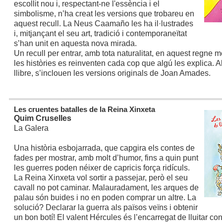
escollit nou i, respectant-ne l'essència i el
simbolisme, n’ha creat les versions que trobareu en
aquest recull. La Neus Caamaño les ha il·lustrades
i, mitjançant el seu art, tradició i contemporaneïtat
s’han unit en aquesta nova mirada.
Un recull per entrar, amb tota naturalitat, en aquest regne 
les històries es reinventen cada cop que algú les explica. Al
llibre, s’inclouen les versions originals de Joan Amades.
Les cruentes batalles de la Reina Xinxeta
Quim Cruselles
La Galera
Una història esbojarrada, que capgira els contes de
fades per mostrar, amb molt d’humor, fins a quin punt
les guerres poden néixer de capricis força ridículs.
La Reina Xinxeta vol sortir a passejar, però el seu
cavall no pot caminar. Malauradament, les arques de
palau són buides i no en poden comprar un altre. La
solució? Declarar la guerra als països veïns i obtenir
un bon botí! El valent Hércules és l’encarregat de lluitar con