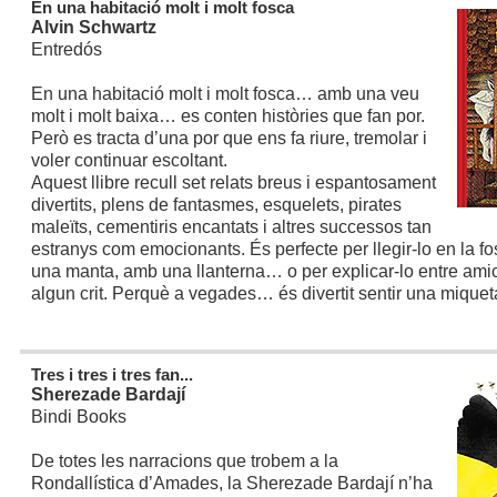
En una habitació molt i molt fosca
Alvin Schwartz
Entredós
En una habitació molt i molt fosca… amb una veu
molt i molt baixa… es conten històries que fan por.
Però es tracta d’una por que ens fa riure, tremolar i
voler continuar escoltant.
Aquest llibre recull set relats breus i espantosament
divertits, plens de fantasmes, esquelets, pirates
maleïts, cementiris encantats i altres successos tan
estranys com emocionants. És perfecte per llegir-lo en la fo
una manta, amb una llanterna… o per explicar-lo entre amic
algun crit. Perquè a vegades… és divertit sentir una miquet
Tres i tres i tres fan...
Sherezade Bardají
Bindi Books
De totes les narracions que trobem a la
Rondallística d’Amades, la Sherezade Bardají n’ha