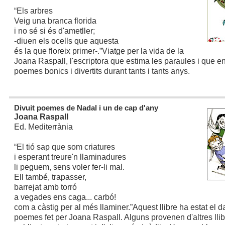
“Els arbres
Veig una branca florida
i no sé si és d'ametller;
-diuen els ocells que aquesta
és la que floreix primer-.”
Viatge per la vida de la
Joana Raspall, l'escriptora que estima les paraules i que e
poemes bonics i divertits durant tants i tants anys.
Divuit poemes de Nadal i un de cap d'any
Joana Raspall
Ed. Mediterrània
“El tió sap que som criatures
i esperant treure'n llaminadures
li peguem, sens voler fer-li mal.
Ell també, trapasser,
barrejat amb torró
a vegades ens caga... carbó!
com a càstig per al més llaminer.”
Aquest llibre ha estat el d
poemes fet per Joana Raspall. Alguns provenen d'altres llib