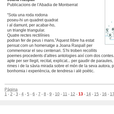
Publicacions de l'Abadia de Montserrat
“Sota una roda rodona
poseu-hi un quadret quadrat
i al damunt, per acabar-ho,
un triangle triangular.
Quatre rectes rectilínies
podran fer de peus i mans.”
Aquest llibre ha estat
pensat com un homenatge a Joana Raspall per
commemorar el seu centenari. S'hi troben recollits
poemes procedents d'altres antologies així com dos contes. 
apte per ser llegit, recitat, explicat... per gaudir de paraules, 
rimes i de la sàvia mirada sobre el món de la seva autora, 
bonhomia i experiència, de tendresa i alè poètic.
Pàgina
1
-
2
-
3
-
4
-
5
-
6
-
7
-
8
-
9
-
10
-
11
-
12
-
13
-
14
-
15
-
16
-
1