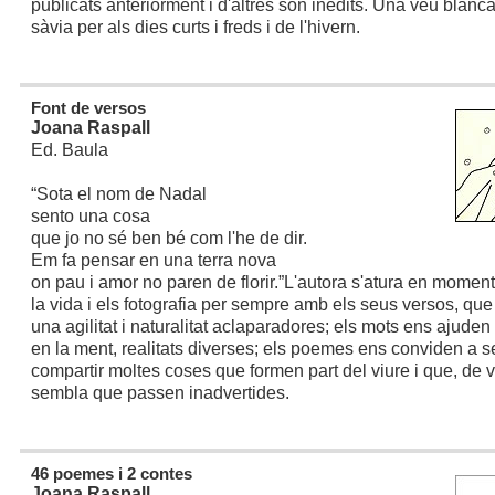
publicats anteriorment i d'altres són inèdits. Una veu blanca,
sàvia per als dies curts i freds i de l'hivern.
Font de versos
Joana Raspall
Ed. Baula
“Sota el nom de Nadal
sento una cosa
que jo no sé ben bé com l'he de dir.
Em fa pensar en una terra nova
on pau i amor no paren de florir.”
L'autora s'atura en momen
la vida i els fotografia per sempre amb els seus versos, qu
una agilitat i naturalitat aclaparadores; els mots ens ajuden 
en la ment, realitats diverses; els poemes ens conviden a se
compartir moltes coses que formen part del viure i que, de
sembla que passen inadvertides.
46 poemes i 2 contes
Joana Raspall