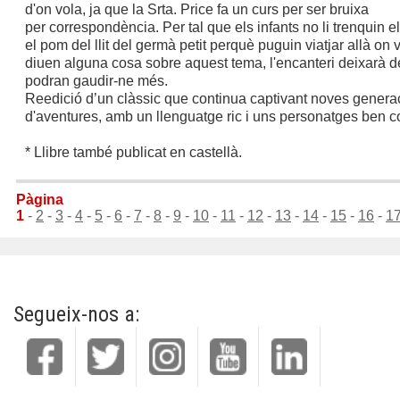
d'on vola, ja que la Srta. Price fa un curs per ser bruixa
per correspondència. Per tal que els infants no li trenquin e
el pom del llit del germà petit perquè puguin viatjar allà on 
diuen alguna cosa sobre aquest tema, l'encanteri deixarà de
podran gaudir-ne més.
Reedició d’un clàssic que continua captivant noves generac
d'aventures, amb un llenguatge ric i uns personatges ben co
* Llibre també publicat en castellà.
Pàgina
1
-
2
-
3
-
4
-
5
-
6
-
7
-
8
-
9
-
10
-
11
-
12
-
13
-
14
-
15
-
16
-
1
Segueix-nos a: