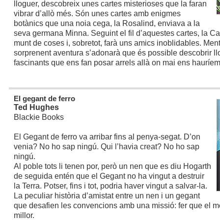
lloguer, descobreix unes cartes misterioses que la faran
vibrar d’allò més. Són unes cartes amb enigmes
botànics que una noia cega, la Rosalind, enviava a la
seva germana Minna. Seguint el fil d’aquestes cartes, la C
munt de coses i, sobretot, farà uns amics inoblidables. Men
sorprenent aventura s’adonarà que és possible descobrir ll
fascinants que ens fan posar arrels allà on mai ens hauríem
El gegant de ferro
Ted Hughes
Blackie Books
El Gegant de ferro va arribar fins al penya-segat. D’on
venia? No ho sap ningú. Qui l’havia creat? No ho sap
ningú.
Al poble tots li tenen por, però un nen que es diu Hogarth
de seguida entén que el Gegant no ha vingut a destruir
la Terra. Potser, fins i tot, podria haver vingut a salvar-la.
La peculiar història d’amistat entre un nen i un gegant
que desafien les convencions amb una missió: fer que el mó
millor.