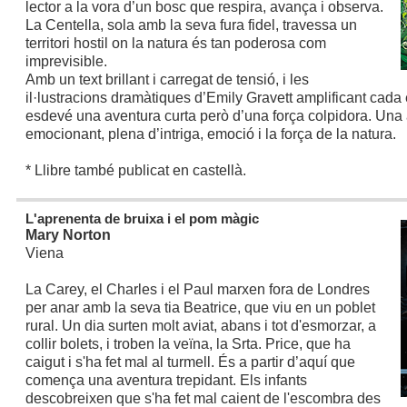
lector a la vora d’un bosc que respira, avança i observa.
La Centella, sola amb la seva fura fidel, travessa un
territori hostil on la natura és tan poderosa com
imprevisible.
Amb un text brillant i carregat de tensió, i les
il·lustracions dramàtiques d’Emily Gravett amplificant cada e
esdevé una aventura curta però d’una força colpidora. Una
emocionant, plena d’intriga, emoció i la força de la natura.
* Llibre també publicat en castellà.
L'aprenenta de bruixa i el pom màgic
Mary Norton
Viena
La Carey, el Charles i el Paul marxen fora de Londres
per anar amb la seva tia Beatrice, que viu en un poblet
rural. Un dia surten molt aviat, abans i tot d'esmorzar, a
collir bolets, i troben la veïna, la Srta. Price, que ha
caigut i s'ha fet mal al turmell. És a partir d’aquí que
comença una aventura trepidant. Els infants
descobreixen que s'ha fet mal caient de l'escombra des