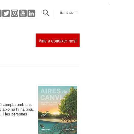
`
INTRANET
Vine a conèixer-nos!
ambé compta amb uns
 això no hi ha prou.
. I les persones