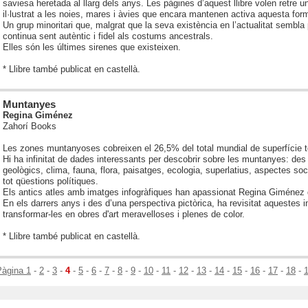
saviesa heretada al llarg dels anys. Les pàgines d’aquest llibre volen retre 
il·lustrat a les noies, mares i àvies que encara mantenen activa aquesta for
Un grup minoritari que, malgrat que la seva existència en l’actualitat sembla p
continua sent autèntic i fidel als costums ancestrals.
Elles són les últimes sirenes que existeixen.
* Llibre també publicat en castellà.
Muntanyes
Regina Giménez
Zahorí Books
Les zones muntanyoses cobreixen el 26,5% del total mundial de superfície te
Hi ha infinitat de dades interessants per descobrir sobre les muntanyes: de
geològics, clima, fauna, flora, paisatges, ecologia, superlatius, aspectes soci
tot qüestions polítiques.
Els antics atles amb imatges infogràfiques han apassionat Regina Giménez d
En els darrers anys i des d’una perspectiva pictòrica, ha revisitat aquestes 
transformar-les en obres d'art meravelloses i plenes de color.
* Llibre també publicat en castellà.
Pàgina 1
-
2
-
3
-
4
-
5
-
6
-
7
-
8
-
9
-
10
-
11
-
12
-
13
-
14
-
15
-
16
-
17
-
18
-