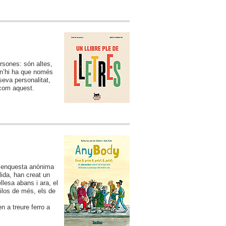
ersones: són altes,
 n’hi ha que només
seva personalitat,
 com aquest.
a enquesta anònima
lida, han creat un
llesa abans i ara, el
uilos de més, els de
n a treure ferro a