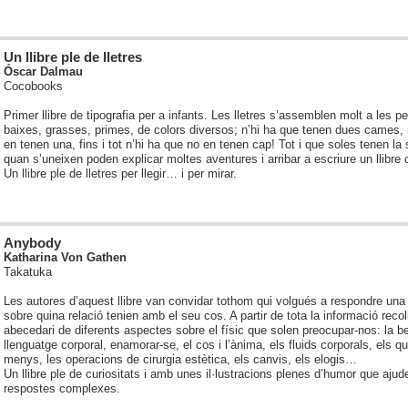
Un llibre ple de lletres
Óscar Dalmau
Cocobooks
Primer llibre de tipografia per a infants. Les lletres s’assemblen molt a les p
baixes, grasses, primes, de colors diversos; n’hi ha que tenen dues cames,
en tenen una, fins i tot n’hi ha que no en tenen cap! Tot i que soles tenen la 
quan s’uneixen poden explicar moltes aventures i arribar a escriure un llibre
Un llibre ple de lletres per llegir… i per mirar.
Anybody
Katharina Von Gathen
Takatuka
Les autores d’aquest llibre van convidar tothom qui volgués a respondre un
sobre quina relació tenien amb el seu cos. A partir de tota la informació recol
abecedari de diferents aspectes sobre el físic que solen preocupar-nos: la be
llenguatge corporal, enamorar-se, el cos i l’ànima, els fluids corporals, els q
menys, les operacions de cirurgia estètica, els canvis, els elogis…
Un llibre ple de curiositats i amb unes il·lustracions plenes d’humor que ajude
respostes complexes.