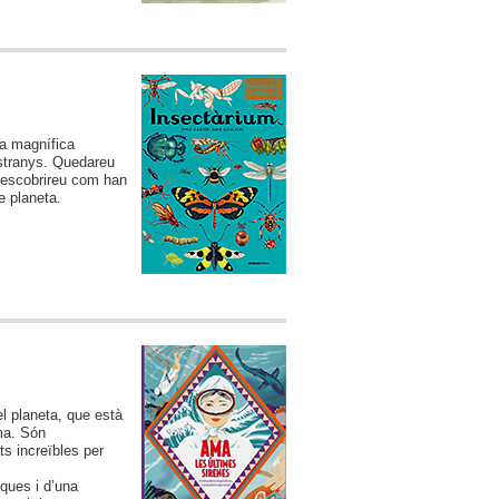
na magnífica
estranys. Quedareu
 Descobrireu com han
e planeta.
 el planeta, que està
ma. Són
s increïbles per
ques i d’una