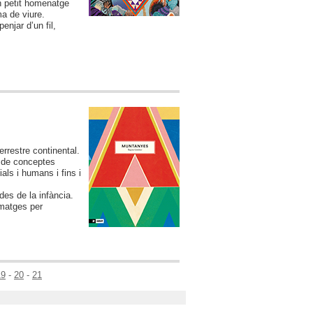
un petit homenatge
ma de viure.
enjar d’un fil,
rrestre continental.
s de conceptes
als i humans i fins i
es de la infància.
imatges per
19
-
20
-
21