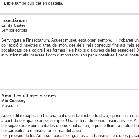
* Llibre també publicat en castellà.
Insectàrium
Emily Carter
Símbol editors
Benvinguts a l’Insectàrium. Aquest museu està obert sempre. Hi trobareu u
col·lecció d’insectes d’arreu del món, des dels més coneguts fins als més 
bocabadats pels colors i les formes i els hàbits d’algunes de les espècies!
evolucionat els insectes i com d’importants són per a nosaltres i per al nostr
Ama. Les últimes sirenes
Mia Cassany
Mosquito
Aquest llibre explica la història real d’una fantàstica tradició, quasi única en
a punt de desaparèixer per sempre. Una història de dones fascinants: les A
bussejadores experimentades que es capbussen, a pulmó lliure, a profunditat
buscar perles o mariscos en el mar del Japó.
Les proeses de les Ama són possibles gràcies a la transmissió d’unes pràcti