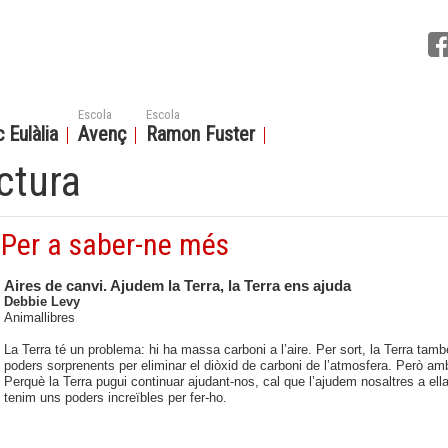
Escola
Escola
 Eulàlia
Avenç
Ramon Fuster
ctura
Per a saber-ne més
Aires de canvi. Ajudem la Terra, la Terra ens ajuda
Debbie Levy
Animallibres
La Terra té un problema: hi ha massa carboni a l’aire. Per sort, la Terra t
poders sorprenents per eliminar el diòxid de carboni de l’atmosfera. Però amb
Perquè la Terra pugui continuar ajudant-nos, cal que l’ajudem nosaltres a ella
tenim uns poders increïbles per fer-ho.