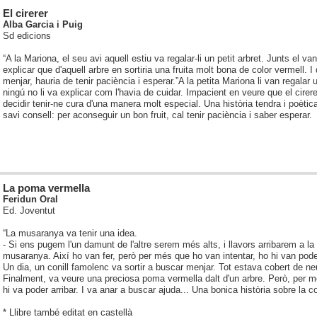
El cirerer
Alba Garcia i Puig
Sd edicions
“A la Mariona, el seu avi aquell estiu va regalar-li un petit arbret. Junts el van p
explicar que d'aquell arbre en sortiria una fruita molt bona de color vermell. I
menjar, hauria de tenir paciència i esperar.”
A la petita Mariona li van regalar u
ningú no li va explicar com l'havia de cuidar. Impacient en veure que el cirere
decidir tenir-ne cura d'una manera molt especial. Una història tendra i poèti
savi consell: per aconseguir un bon fruit, cal tenir paciència i saber esperar.
La poma vermella
Feridun Oral
Ed. Joventut
“La musaranya va tenir una idea.
- Si ens pugem l'un damunt de l'altre serem més alts, i llavors arribarem a la 
musaranya. Així ho van fer, però per més que ho van intentar, ho hi van poder
Un dia, un conill famolenc va sortir a buscar menjar. Tot estava cobert de ne
Finalment, va veure una preciosa poma vermella dalt d'un arbre. Però, per m
hi va poder arribar. I va anar a buscar ajuda... Una bonica història sobre la co
* Llibre també editat en castellà