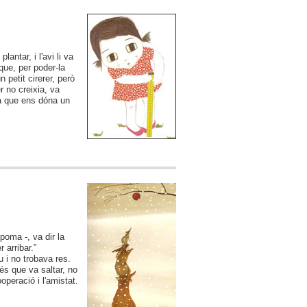
lantar, i l'avi li va
 que, per poder-la
n petit cirerer, però
r no creixia, va
ca que ens dóna un
poma -, va dir la
 arribar.”
u i no trobava res.
és que va saltar, no
operació i l'amistat.