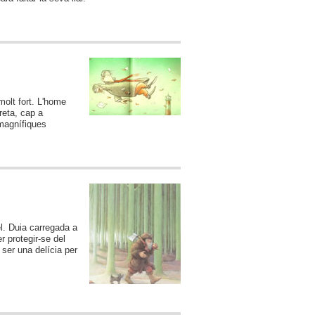
molt fort. L'home
reta, cap a
 magnífiques
l. Duia carregada a
r protegir-se del
 ser una delícia per