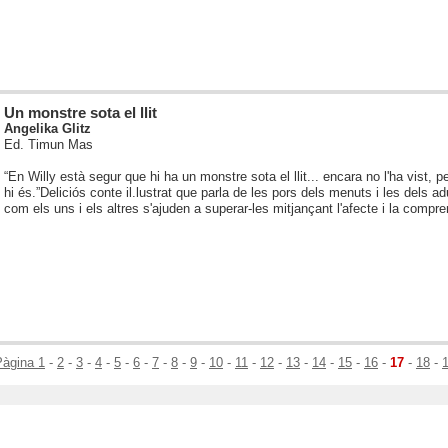
Un monstre sota el llit
Angelika Glitz
Ed. Timun Mas
“En Willy està segur que hi ha un monstre sota el llit... encara no l'ha vist, 
hi és.”
Deliciós conte il.lustrat que parla de les pors dels menuts i les dels ad
com els uns i els altres s'ajuden a superar-les mitjançant l'afecte i la compre
Pàgina 1
-
2
-
3
-
4
-
5
-
6
-
7
-
8
-
9
-
10
-
11
-
12
-
13
-
14
-
15
-
16
-
17
-
18
-