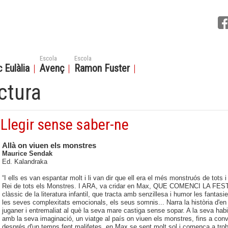
Escola
Escola
 Eulàlia
Avenç
Ramon Fuster
ctura
Llegir sense saber-ne
Allà on viuen els monstres
Maurice Sendak
Ed. Kalandraka
“I ells es van espantar molt i li van dir que ell era el més monstruós de tots
Rei de tots els Monstres. I ARA, va cridar en Max, QUE COMENCI LA FE
clàssic de la literatura infantil, que tracta amb senzillesa i humor les fantasi
les seves complexitats emocionals, els seus somnis... Narra la història d'e
juganer i entremaliat al què la seva mare castiga sense sopar. A la seva habit
amb la seva imaginació, un viatge al país on viuen els monstres, fins a conver
després d'un temps fent malifetes, en Max se sent molt sol i comença a trobar