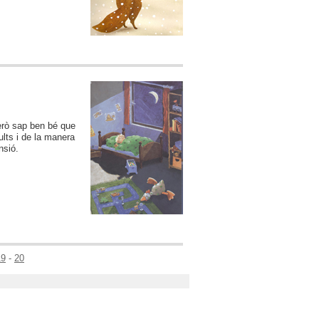
però sap ben bé que
ults i de la manera
nsió.
19
-
20