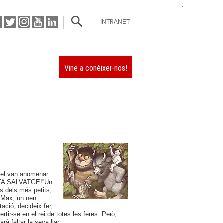
`
INTRANET
Vine a conèixer-nos!
 i el van anomenar
STA SALVATGE!”
Un
es dels més petits,
n Max, un nen
ació, decideix fer,
tir-se en el rei de totes les feres. Però,
à faltar la seva llar.