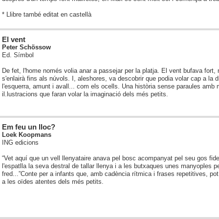
* Llibre també editat en castellà
El vent
Peter Schössow
Ed. Símbol
De fet, l'home només volia anar a passejar per la platja. El vent bufava fort, 
s'enlairà fins als núvols. I, aleshores, va descobrir que podia volar cap a la d
l'esquerra, amunt i avall... com els ocells. Una història sense paraules amb
il.lustracions que faran volar la imaginació dels més petits.
Em feu un lloc?
Loek Koopmans
ING edicions
“Vet aquí que un vell llenyataire anava pel bosc acompanyat pel seu gos fide
l'espatlla la seva destral de tallar llenya i a les butxaques unes manyoples pe
fred...”
Conte per a infants que, amb cadència rítmica i frases repetitives, pot
a les oïdes atentes dels més petits.