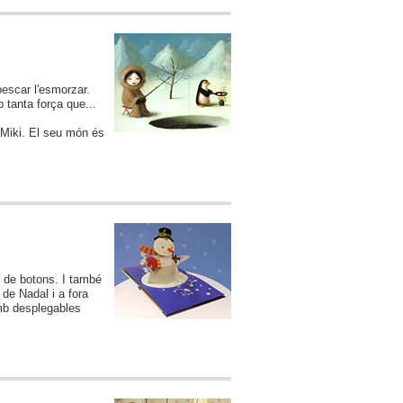
pescar l'esmorzar.
 tanta força que...
u Miki. El seu món és
en de botons. I també
 de Nadal i a fora
amb desplegables