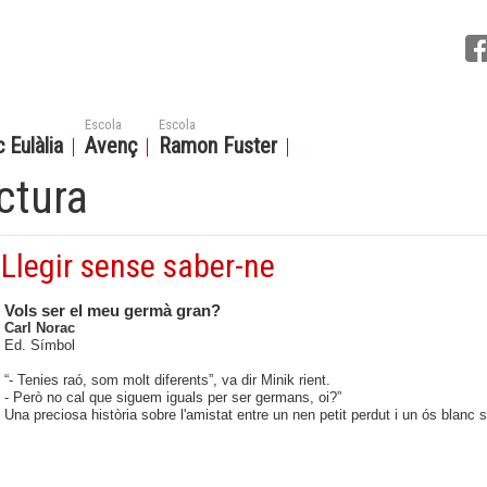
Escola
Escola
 Eulàlia
Avenç
Ramon Fuster
ctura
Llegir sense saber-ne
Vols ser el meu germà gran?
Carl Norac
Ed. Símbol
“- Tenies raó, som molt diferents”, va dir Minik rient.
- Però no cal que siguem iguals per ser germans, oi?”
Una preciosa història sobre l'amistat entre un nen petit perdut i un ós blanc so