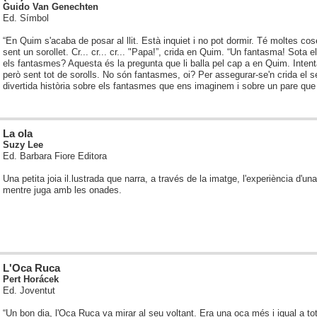
Guido Van Genechten
Ed. Símbol
“En Quim s'acaba de posar al llit. Està inquiet i no pot dormir. Té moltes co
sent un sorollet. Cr... cr... cr... "Papa!”, crida en Quim. “Un fantasma! Sota el 
els fantasmes? Aquesta és la pregunta que li balla pel cap a en Quim. Intent
però sent tot de sorolls. No són fantasmes, oi? Per assegurar-se'n crida el 
divertida història sobre els fantasmes que ens imaginem i sobre un pare que 
La ola
Suzy Lee
Ed. Barbara Fiore Editora
Una petita joia il.lustrada que narra, a través de la imatge, l'experiència d'una
mentre juga amb les onades.
L'Oca Ruca
Pert Horácek
Ed. Joventut
“Un bon dia, l'Oca Ruca va mirar al seu voltant. Era una oca més i igual a tot