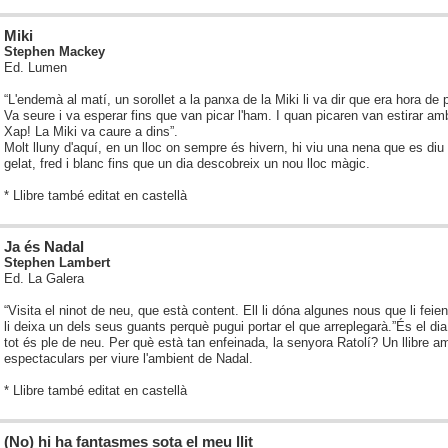
Miki
Stephen Mackey
Ed. Lumen
“L'endemà al matí, un sorollet a la panxa de la Miki li va dir que era hora de 
Va seure i va esperar fins que van picar l'ham. I quan picaren van estirar amb
Xap! La Miki va caure a dins”.
Molt lluny d'aquí, en un lloc on sempre és hivern, hi viu una nena que es di
gelat, fred i blanc fins que un dia descobreix un nou lloc màgic.
* Llibre també editat en castellà
Ja és Nadal
Stephen Lambert
Ed. La Galera
“Visita el ninot de neu, que està content. Ell li dóna algunes nous que li fei
li deixa un dels seus guants perquè pugui portar el que arreplegarà.”
És el dia
tot és ple de neu. Per què està tan enfeinada, la senyora Ratolí? Un llibre 
espectaculars per viure l'ambient de Nadal.
* Llibre també editat en castellà
(No) hi ha fantasmes sota el meu llit