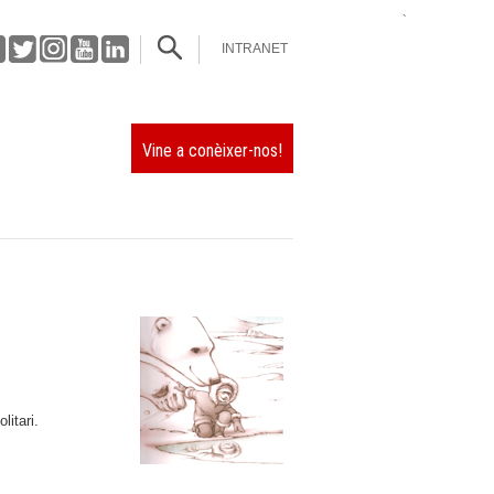
`
INTRANET
Vine a conèixer-nos!
litari.