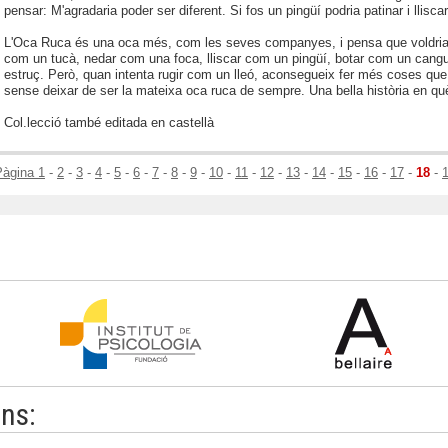
pensar: M'agradaria poder ser diferent. Si fos un pingüí podria patinar i lliscar
L'Oca Ruca és una oca més, com les seves companyes, i pensa que voldria se
com un tucà, nedar com una foca, lliscar com un pingüí, botar com un cangu
estruç. Però, quan intenta rugir com un lleó, aconsegueix fer més coses qu
sense deixar de ser la mateixa oca ruca de sempre. Una bella història en què 
Col.lecció també editada en castellà
Pàgina 1
-
2
-
3
-
4
-
5
-
6
-
7
-
8
-
9
-
10
-
11
-
12
-
13
-
14
-
15
-
16
-
17
-
18
-
ons: