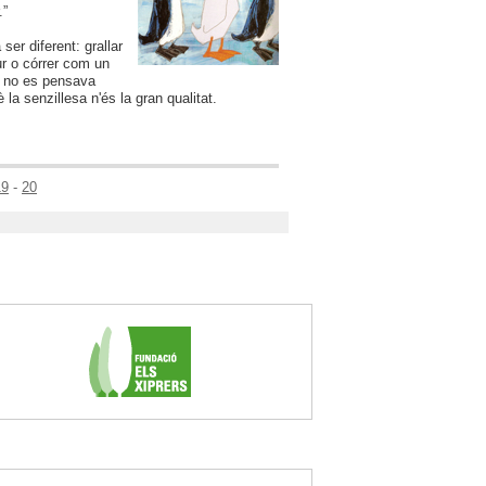
.”
r diferent: grallar
r o córrer com un
e no es pensava
la senzillesa n'és la gran qualitat.
19
-
20