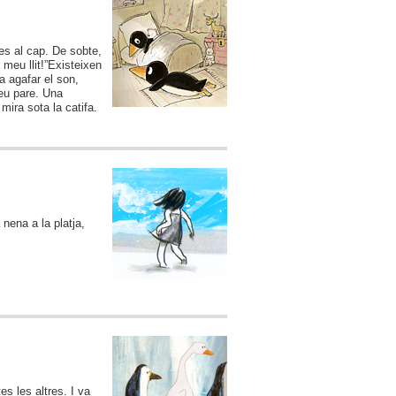
ses al cap. De sobte,
meu llit!”
Existeixen
a agafar el son,
seu pare. Una
mira sota la catifa.
 nena a la platja,
es les altres. I va