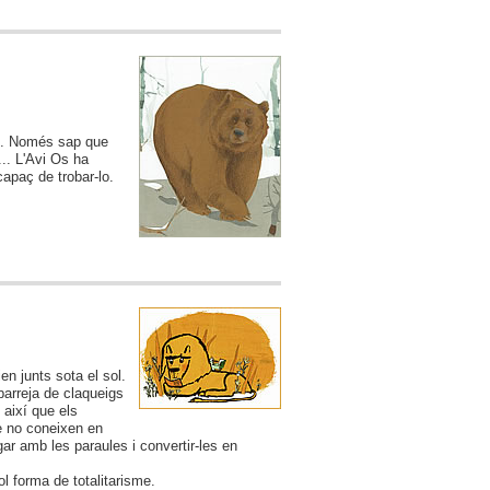
uè. Només sap que
c... L'Avi Os ha
capaç de trobar-lo.
en junts sota el sol.
barreja de claqueigs
 així que els
ue no coneixen en
ugar amb les paraules i convertir-les en
l forma de totalitarisme.