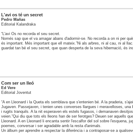
L'avi os té un secret
Pedro Mañas
Editorial Kalandraka
“L'avi Os no recorda el seu secret.
Només sap que el va amagar abans d'adormir-se. No recorda a on ni per q
és important. Més important que ell mateix.”
Ni als arbres, ni al cau, ni al lla
guardat tan bé el seu secret, que quan desperta de la seva hibernació, és in
Com ser un lleó
Ed Vere
Editorial Joventut
“A en Lleonard i la Queta els semblava que s'entenien bé. A la praderia, s'ajei
Jugaven. Passejaven, i tenien unes converses llargues i meravelloses, una 
i rugits tranquils. A la nit esperaven els estels fugasos, i demanaven desitjos
veien.”
Qui diu que tots els lleons han de ser ferotges? Deuen ser aquells q
Lleonard. A en Lleonard li encanta sentir l'escalfor del sol sobre l'esquena, j
poemes, conversar i ser agradable amb la resta d'animals.
Un àlbum per aprendre a respectar la diferència i a contraposar-se a qualsevo