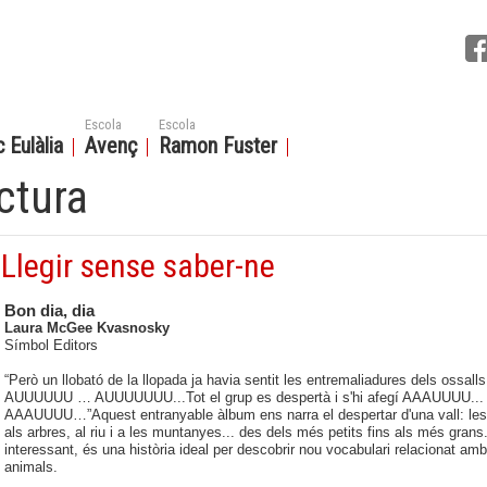
Escola
Escola
 Eulàlia
Avenç
Ramon Fuster
ctura
Llegir sense saber-ne
Bon dia, dia
Laura McGee Kvasnosky
Símbol Editors
“Però un llobató de la llopada ja havia sentit les entremaliadures dels ossalls
AUUUUUU … AUUUUUUU...Tot el grup es despertà i s'hi afegí AAAUUUU...
AAAUUUU…”
Aquest entranyable àlbum ens narra el despertar d'una vall: les
als arbres, al riu i a les muntanyes... des dels més petits fins als més grans.
interessant, és una història ideal per descobrir nou vocabulari relacionat am
animals.