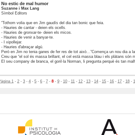
No estic de mal humor
Suzanne i Max Lang
Símbol Editors
“Tothom volia que en Jim gaudís del dia tan bonic que feia.
- Hauries de cantar - deien els ocells.
- Hauries de gronxar-te- deien els micos.
- Hauries de venir a banyar-te.
- I xipollejar.
- Hauries d'abraçar algú.
Però en Jim no tenia ganes de fer res de tot això…”
Comença un nou dia a la 
Creu que “el sol és massa brillant, el cel està massa blau i els plàtans són
El seu company de branca, el goril·la Norman, li pregunta perquè és tan mal
Pàgina 1
-
2
-
3
-
4
-
5
-
6
-
7
-
8
-
9
-
10
-
11
-
12
-
13
-
14
-
15
-
16
-
17
-
18
-