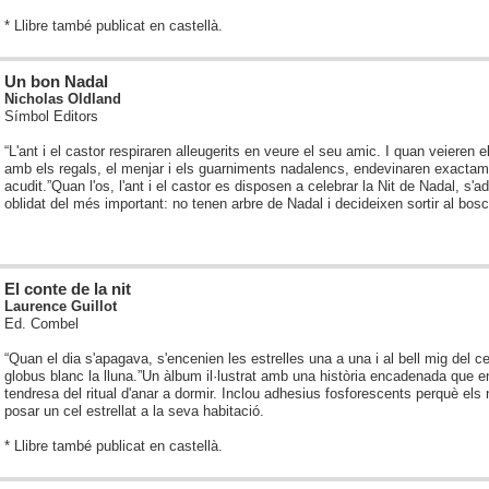
* Llibre també publicat en castellà.
Un bon Nadal
Nicholas Oldland
Símbol Editors
“L'ant i el castor respiraren alleugerits en veure el seu amic. I quan veieren e
amb els regals, el menjar i els guarniments nadalencs, endevinaren exactame
acudit.”
Quan l'os, l'ant i el castor es disposen a celebrar la Nit de Nadal, s'
oblidat del més important: no tenen arbre de Nadal i decideixen sortir al bosc
El conte de la nit
Laurence Guillot
Ed. Combel
“Quan el dia s'apagava, s'encenien les estrelles una a una i al bell mig del c
globus blanc la lluna.”
Un àlbum il·lustrat amb una història encadenada que e
tendresa del ritual d'anar a dormir. Inclou adhesius fosforescents perquè els
posar un cel estrellat a la seva habitació.
* Llibre també publicat en castellà.