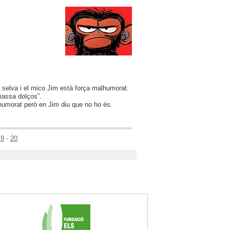
selva i el mico Jim està força malhumorat.
 massa dolços”.
humorat però en Jim diu que no ho és.
19
-
20