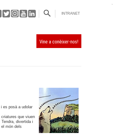
`
INTRANET
Vine a conèixer-nos!
 i es posà a udolar
 criatures que viuen
 Tendra, divertida i
b el món dels