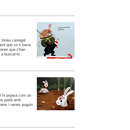
l trineu carregat
nt què se li havia
adonen que s'han
 a buscar-lo...
el hi pujava com un
ns parla amb
 nens i nenes puguin