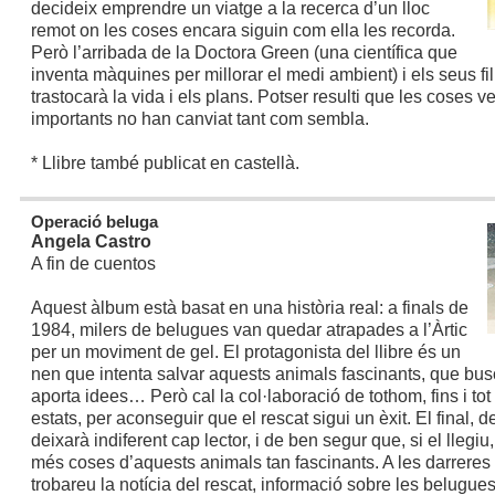
decideix emprendre un viatge a la recerca d’un lloc
remot on les coses encara siguin com ella les recorda.
Però l’arribada de la Doctora Green (una científica que
inventa màquines per millorar el medi ambient) i els seus fills
trastocarà la vida i els plans. Potser resulti que les coses v
importants no han canviat tant com sembla.
* Llibre també publicat en castellà.
Operació beluga
Angela Castro
A fin de cuentos
Aquest àlbum està basat en una història real: a finals de
1984, milers de belugues van quedar atrapades a l’Àrtic
per un moviment de gel. El protagonista del llibre és un
nen que intenta salvar aquests animals fascinants, que bus
aporta idees… Però cal la col·laboració de tothom, fins i tot
estats, per aconseguir que el rescat sigui un èxit. El final, de
deixarà indiferent cap lector, i de ben segur que, si el llegiu
més coses d’aquests animals tan fascinants. A les darreres
trobareu la notícia del rescat, informació sobre les belugue