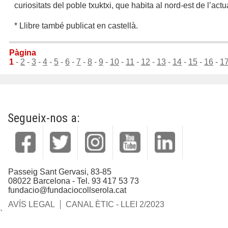
curiositats del poble txuktxi, que habita al nord-est de l’act
* Llibre també publicat en castellà.
Pàgina
1
-
2
-
3
-
4
-
5
-
6
-
7
-
8
-
9
-
10
-
11
-
12
-
13
-
14
-
15
-
16
-
1
Segueix-nos a:
Passeig Sant Gervasi, 83-85
08022 Barcelona - Tel. 93 417 53 73
fundacio@fundaciocollserola.cat
AVÍS LEGAL
CANAL ÈTIC - LLEI 2/2023
`