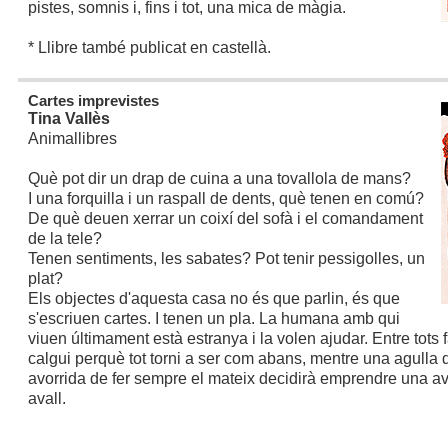
pistes, somnis i, fins i tot, una mica de màgia.
* Llibre també publicat en castellà.
Cartes imprevistes
Tina Vallès
Animallibres
Què pot dir un drap de cuina a una tovallola de mans?
I una forquilla i un raspall de dents, què tenen en comú?
De què deuen xerrar un coixí del sofà i el comandament
de la tele?
Tenen sentiments, les sabates? Pot tenir pessigolles, un
plat?
Els objectes d'aquesta casa no és que parlin, és que
s'escriuen cartes. I tenen un pla. La humana amb qui
viuen últimament està estranya i la volen ajudar. Entre tots 
calgui perquè tot torni a ser com abans, mentre una agulla 
avorrida de fer sempre el mateix decidirà emprendre una a
avall.