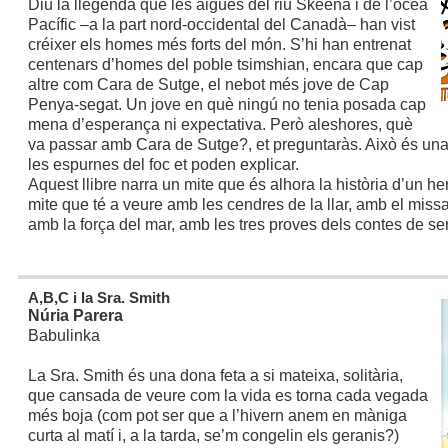
Diu la llegenda que les aigües del riu Skeena i de l’oceà
Pacífic –a la part nord-occidental del Canadà– han vist
créixer els homes més forts del món. S’hi han entrenat
centenars d’homes del poble tsimshian, encara que cap
altre com Cara de Sutge, el nebot més jove de Cap
Penya-segat. Un jove en què ningú no tenia posada cap
mena d’esperança ni expectativa. Però aleshores, què
va passar amb Cara de Sutge?, et preguntaràs. Això és u
les espurnes del foc et poden explicar.
Aquest llibre narra un mite que és alhora la història d’un her
mite que té a veure amb les cendres de la llar, amb el missa
amb la força del mar, amb les tres proves dels contes de s
A,B,C i la Sra. Smith
Núria Parera
Babulinka
La Sra. Smith és una dona feta a si mateixa, solitària,
que cansada de veure com la vida es torna cada vegada
més boja (com pot ser que a l’hivern anem en màniga
curta al matí i, a la tarda, se’m congelin els geranis?)