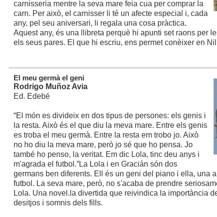
carnisseria mentre la seva mare feia cua per comprar la
carn. Per això, el carnisser li té un afecte especial i, cada
any, pel seu aniversari, li regala una cosa pràctica.
Aquest any, és una llibreta perquè hi apunti set raons per l
els seus pares. El que hi escriu, ens permet conèixer en Nil
El meu germà el geni
Rodrigo Muñoz Avia
Ed. Edebé
“El món es divideix en dos tipus de persones: els genis i
la resta. Això és el que diu la meva mare. Entre els genis
es troba el meu germà. Entre la resta em trobo jo. Això
no ho diu la meva mare, però jo sé que ho pensa. Jo
també ho penso, la veritat. Em dic Lola, tinc deu anys i
m'agrada el futbol.”
La Lola i en Gracián són dos
germans ben diferents. Ell és un geni del piano i ella, una
futbol. La seva mare, però, no s'acaba de prendre seriosamen
Lola. Una novel.la divertida que reivindica la importància d
desitjos i somnis dels fills.