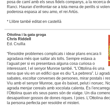
posa de camí amb els seus fidels companys, a la recerca d
Ranci. Hauran d'enfrontar-se a tota mena de perills si volen 
poderosa espasa al seu amo, el rei Artús.
* Llibre també editat en castellà
Ottolina i la gata groga
Chris Riddell
Ed. Cruïlla
“Resoldre problemes complicats i idear plans encara li
agradava més que saltar als tolls. Sempre estava a
l'aguait per si es presentava alguna cosa curiosa o
interessant. I el senyor Munroe també. “
L'Ottolina és una
nena que viu en un edifici que es diu “La pebrera”. Li agrad
sabates, escoltar converses de persones, mirar postals i res
Viu amb el senyor Munroe, que és baixet, pelut i noruec. No p
agrada menjar cereals amb xocolata calenta. És l'encarrega
l'Ottolina quan els seus pares són de viatge. Un dia comen
desaparèixer gossos de dones riques. I joies. L'Ottolina dec
la persona perfecta per resoldre el misteri.