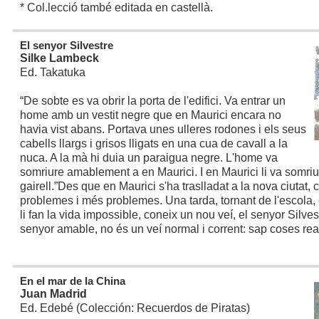
* Col.lecció també editada en castellà.
El senyor Silvestre
Silke Lambeck
Ed. Takatuka
“De sobte es va obrir la porta de l'edifici. Va entrar un
home amb un vestit negre que en Maurici encara no
havia vist abans. Portava unes ulleres rodones i els seus
cabells llargs i grisos lligats en una cua de cavall a la
nuca. A la mà hi duia un paraigua negre. L'home va
somriure amablement a en Maurici. I en Maurici li va somri
gairell.”
Des que en Maurici s'ha traslladat a la nova ciutat, 
problemes i més problemes. Una tarda, tornant de l'escola, 
li fan la vida impossible, coneix un nou veí, el senyor Silve
senyor amable, no és un veí normal i corrent: sap coses rea
En el mar de la China
Juan Madrid
Ed. Edebé (Colección: Recuerdos de Piratas)