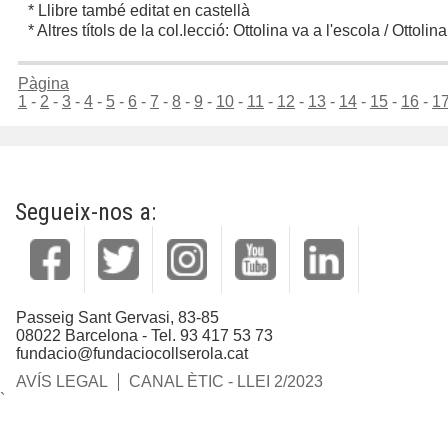
* Llibre també editat en castellà
* Altres títols de la col.lecció: Ottolina va a l'escola / Ottolin
Pàgina
1
-
2
-
3
-
4
-
5
-
6
-
7
-
8
-
9
-
10
-
11
-
12
-
13
-
14
-
15
-
16
-
1
Segueix-nos a:
Passeig Sant Gervasi, 83-85
08022 Barcelona - Tel. 93 417 53 73
fundacio@fundaciocollserola.cat
AVÍS LEGAL
CANAL ÈTIC - LLEI 2/2023
`