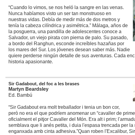
“Cuando lo vimos, se nos heló la sangre en las venas.
Nunca habíamos visto un ser tan monstruoso en
nuestras vidas. Debía de medir más de dos metros y
tenía la cabeza cilíndrica y asimétrica.”
Málaga, años de
la posguerra, una pandilla de adolescentes conoce a
Salvador, un viejo pirata con pierna de palo. Su pasado,
a bordo del Ranghun, esconde increíbles hazañas por
los mares del Sur. Los jóvenes desean saber más. Nadie
quiere perderse ningún detalle de sus aventuras. Cada en
historia apasionante.
Sir Gadabout, del foc a les brases
Martyn Beardsley
Ed. Bambú
“Sir Gadabout era molt treballador i tenia un bon cor,
però no era el que podríem anomenar un “cavaller de primer
oficialment el pitjor Cavaller del Món. Era alt i prim; l'arm
semblava que li anés petita, i duia l'espasa trencada per la 
enganxada amb cinta adhesiva.”
Quan roben l'Excalibur, S