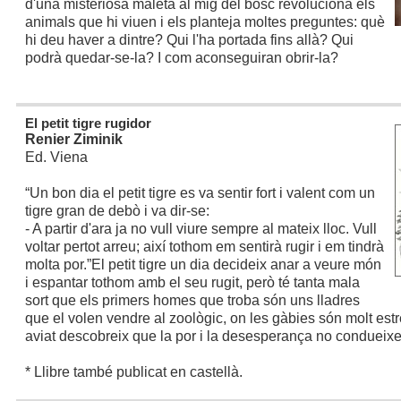
d'una misteriosa maleta al mig del bosc revoluciona els
animals que hi viuen i els planteja moltes preguntes: què
hi deu haver a dintre? Qui l'ha portada fins allà? Qui
podrà quedar-se-la? I com aconseguiran obrir-la?
El petit tigre rugidor
Renier Ziminik
Ed. Viena
“Un bon dia el petit tigre es va sentir fort i valent com un
tigre gran de debò i va dir-se:
- A partir d'ara ja no vull viure sempre al mateix lloc. Vull
voltar pertot arreu; així tothom em sentirà rugir i em tindrà
molta por.”
El petit tigre un dia decideix anar a veure món
i espantar tothom amb el seu rugit, però té tanta mala
sort que els primers homes que troba són uns lladres
que el volen vendre al zoològic, on les gàbies són molt estre
aviat descobreix que la por i la desesperança no condueixe
* Llibre també publicat en castellà.