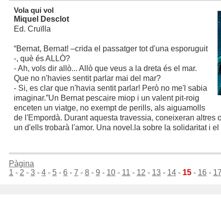
Vola qui vol
Miquel Desclot
Ed. Cruïlla
“Bernat, Bernat! –crida el passatger tot d'una esporuguit
-, què és ALLÒ?
- Ah, vols dir allò... Allò que veus a la dreta és el mar.
Que no n'havies sentit parlar mai del mar?
- Si, es clar que n'havia sentit parlar! Però no me'l sabia
imaginar.”
Un Bernat pescaire miop i un valent pit-roig
enceten un viatge, no exempt de perills, als aiguamolls
de l'Empordà. Durant aquesta travessia, coneixeran altres o
un d'ells trobarà l'amor. Una novel.la sobre la solidaritat i el
Pàgina
1
-
2
-
3
-
4
-
5
-
6
-
7
-
8
-
9
-
10
-
11
-
12
-
13
-
14
-
15
-
16
-
1