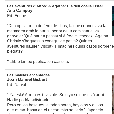
Les aventures d'Alfred & Agatha: Els deu ocells Elster
Ana Campoy
Ed. Edebé
“De cop, la porta de ferro del fons, la que connectava la
masmorra amb la part superior de la comissaria, va
grinyolar.”
Què hauria passat si Alfred Hitchcock i Agatha
Christie s'haguessin conegut de petits? Quines
aventures haurien viscut? T'imagines quins casos sorprenen
plegats?
* Llibre també publicat en castellà.
Las maletas encantadas
Joan Manuel Gisbert
Ed. Narval
“¡Ya está! Ahora es invisible. Sólo yo sé que está aquí.
Nadie podría adivinarlo.
Pero en los bosques, a todas horas, hay ojos y ojillos
que miran, hasta en el rincón más solitario.”
L'aparició