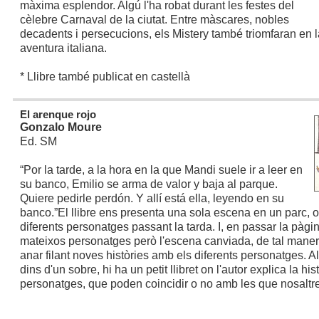
màxima esplendor. Algú l'ha robat durant les festes del
cèlebre Carnaval de la ciutat. Entre màscares, nobles
decadents i persecucions, els Mistery també triomfaran en 
aventura italiana.
* Llibre també publicat en castellà
El arenque rojo
Gonzalo Moure
Ed. SM
“Por la tarde, a la hora en la que Mandi suele ir a leer en
su banco, Emilio se arma de valor y baja al parque.
Quiere pedirle perdón. Y allí está ella, leyendo en su
banco.”
El llibre ens presenta una sola escena en un parc, 
diferents personatges passant la tarda. I, en passar la pàgi
mateixos personatges però l'escena canviada, de tal mane
anar filant noves històries amb els diferents personatges. Al f
dins d'un sobre, hi ha un petit llibret on l'autor explica la his
personatges, que poden coincidir o no amb les que nosaltr