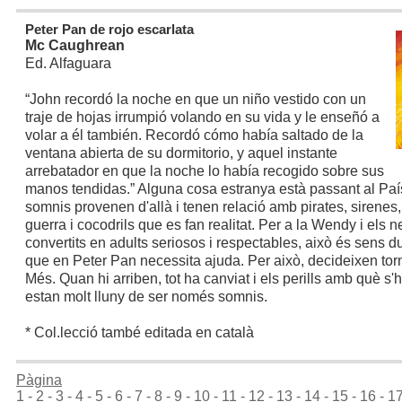
Peter Pan de rojo escarlata
Mc Caughrean
Ed. Alfaguara
“John recordó la noche en que un niño vestido con un
traje de hojas irrumpió volando en su vida y le enseñó a
volar a él también. Recordó cómo había saltado de la
ventana abierta de su dormitorio, y aquel instante
arrebatador en que la noche lo había recogido sobre sus
manos tendidas.”
Alguna cosa estranya està passant al Paí
somnis provenen d'allà i tenen relació amb pirates, sirenes,
guerra i cocodrils que es fan realitat. Per a la Wendy i els 
convertits en adults seriosos i respectables, això és sens d
que en Peter Pan necessita ajuda. Per això, decideixen tor
Més. Quan hi arriben, tot ha canviat i els perills amb què s'
estan molt lluny de ser només somnis.
* Col.lecció també editada en català
Pàgina
1
-
2
-
3
-
4
-
5
-
6
-
7
-
8
-
9
-
10
-
11
-
12
-
13
-
14
-
15
-
16
-
1