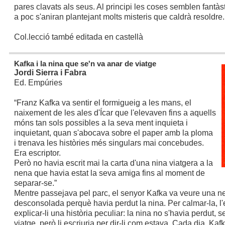
pares clavats als seus. Al principi les coses semblen fantàs
a poc s'aniran plantejant molts misteris que caldrà resoldre.
Col.lecció també editada en castellà
Kafka i la nina que se'n va anar de viatge
Jordi Sierra i Fabra
Ed. Empúries
“Franz Kafka va sentir el formigueig a les mans, el
naixement de les ales d'Ícar que l'elevaven fins a aquells
móns tan sols possibles a la seva ment inquieta i
inquietant, quan s'abocava sobre el paper amb la ploma
i trenava les històries més singulars mai concebudes.
Era escriptor.
Però no havia escrit mai la carta d'una nina viatgera a la
nena que havia estat la seva amiga fins al moment de
separar-se.”
Mentre passejava pel parc, el senyor Kafka va veure una n
desconsolada perquè havia perdut la nina. Per calmar-la, l'
explicar-li una història peculiar: la nina no s'havia perdut, 
viatge, però li escriuria per dir-li com estava. Cada dia, Kaf