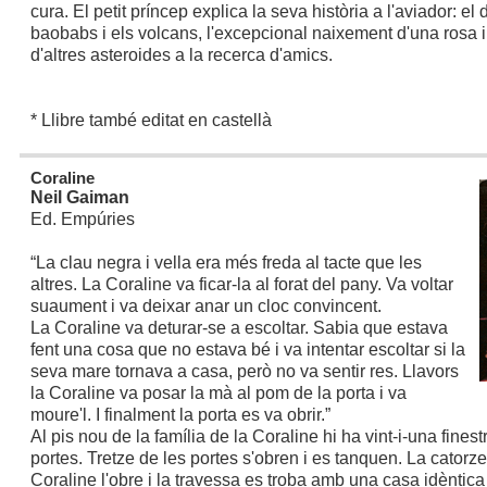
cura. El petit príncep explica la seva història a l'aviador: el
baobabs i els volcans, l'excepcional naixement d'una rosa i 
d'altres asteroides a la recerca d'amics.
* Llibre també editat en castellà
Coraline
Neil Gaiman
Ed. Empúries
“La clau negra i vella era més freda al tacte que les
altres. La Coraline va ficar-la al forat del pany. Va voltar
suaument i va deixar anar un cloc convincent.
La Coraline va deturar-se a escoltar. Sabia que estava
fent una cosa que no estava bé i va intentar escoltar si la
seva mare tornava a casa, però no va sentir res. Llavors
la Coraline va posar la mà al pom de la porta i va
moure'l. I finalment la porta es va obrir.”
Al pis nou de la família de la Coraline hi ha vint-i-una finest
portes. Tretze de les portes s'obren i es tanquen. La catorz
Coraline l'obre i la travessa es troba amb una casa idèntica