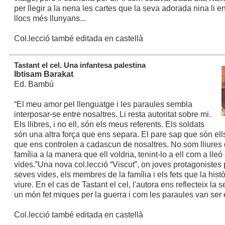
per llegir a la nena les cartes que la seva adorada nina li 
llocs més llunyans...
Col.lecció també editada en castellà
Tastant el cel. Una infantesa palestina
Ibtisam Barakat
Ed. Bambú
“El meu amor pel llenguatge i les paraules sembla
interposar-se entre nosaltres. Li resta autoritat sobre mi.
Els llibres, i no ell, són els meus referents. Els soldats
són una altra força que ens separa. El pare sap que són ells,
que ens controlen a cadascun de nosaltres. No som lliures
família a la manera que ell voldria, tenint-lo a ell com a lleó
vides.”
Una nova col.lecció “Viscut”, on joves protagonistes
seves vides, els membres de la família i els fets que la histò
viure. En el cas de Tastant el cel, l'autora ens reflecteix la 
un món fet miques per la guerra i com les paraules van ser e
Col.lecció també editada en castellà