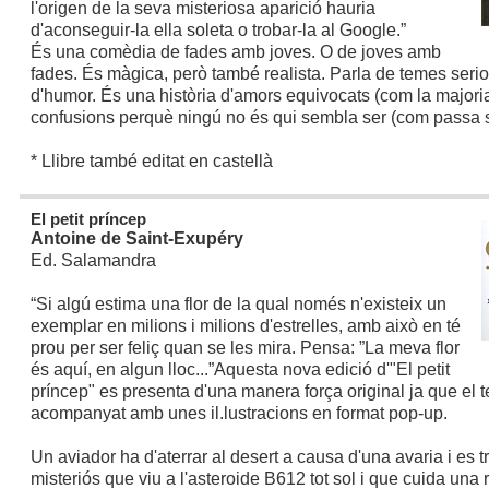
l'origen de la seva misteriosa aparició hauria
d'aconseguir-la ella soleta o trobar-la al Google.”
És una comèdia de fades amb joves. O de joves amb
fades. És màgica, però també realista. Parla de temes serio
d'humor. És una història d'amors equivocats (com la majoria
confusions perquè ningú no és qui sembla ser (com passa s
* Llibre també editat en castellà
El petit príncep
Antoine de Saint-Exupéry
Ed. Salamandra
“Si algú estima una flor de la qual només n'existeix un
exemplar en milions i milions d'estrelles, amb això en té
prou per ser feliç quan se les mira. Pensa: ”La meva flor
és aquí, en algun lloc...”
Aquesta nova edició d'"El petit
príncep" es presenta d'una manera força original ja que el t
acompanyat amb unes il.lustracions en format pop-up.
Un aviador ha d'aterrar al desert a causa d'una avaria i es
misteriós que viu a l'asteroide B612 tot sol i que cuida una