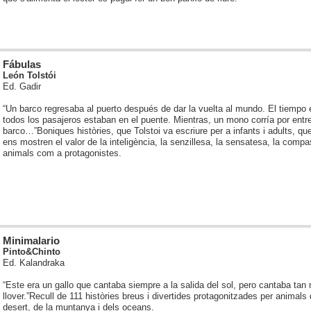
Fábulas
León Tolstói
Ed. Gadir
“Un barco regresaba al puerto después de dar la vuelta al mundo. El tiempo
todos los pasajeros estaban en el puente. Mientras, un mono corría por entre
barco…”
Boniques històries, que Tolstoi va escriure per a infants i adults, qu
ens mostren el valor de la inteligència, la senzillesa, la sensatesa, la compa
animals com a protagonistes.
Minimalario
Pinto&Chinto
Ed. Kalandraka
“Este era un gallo que cantaba siempre a la salida del sol, pero cantaba tan
llover.”
Recull de 111 històries breus i divertides protagonitzades per animals 
desert, de la muntanya i dels oceans.