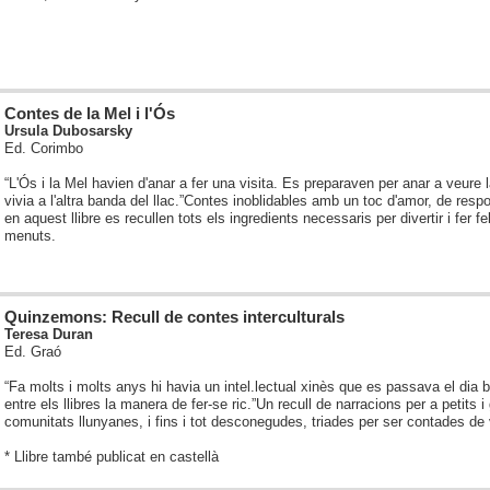
Contes de la Mel i l'Ós
Ursula Dubosarsky
Ed. Corimbo
“L'Ós i la Mel havien d'anar a fer una visita. Es preparaven per anar a veure 
vivia a l'altra banda del llac.”
Contes inoblidables amb un toc d'amor, de respons
en aquest llibre es recullen tots els ingredients necessaris per divertir i fer f
menuts.
Quinzemons: Recull de contes interculturals
Teresa Duran
Ed. Graó
“Fa molts i molts anys hi havia un intel.lectual xinès que es passava el dia b
entre els llibres la manera de fer-se ric.”
Un recull de narracions per a petits i
comunitats llunyanes, i fins i tot desconegudes, triades per ser contades de
* Llibre també publicat en castellà