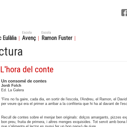
Escola
Escola
 Eulàlia
Avenç
Ramon Fuster
ctura
L'hora del conte
Un consomé de contes
Jordi Folch
Ed. La Galera
“Fins no fa gaire, cada dia, en sortir de l'escola, l'Andreu, el Ramon, el David
per veure qui era el primer a arribar a la confiteria que hi ha al davant de l'esc
Recull de contes sobre el menjar ben originals: dolços amargants, pizzes ex
bon preu, fruita de primera, i altres menges exquisides. Tot servit amb bona l
que s'alimenta el lector es pugui fer un bon panxó de riure.