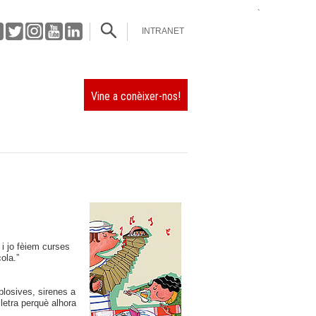
`
INTRANET
Vine a conèixer-nos!
 i jo fèiem curses
ola.”
plosives, sirenes a
letra perquè alhora