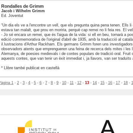
Rondalles de Grimm
Jacob i Wilhelm Grimm
Ed. Joventut
“Un dia els ve a l'encontre un vell, que els pregunta quina pena tenen. Ells li 
estava tan malalt, que prou en moriria, perquè cap remei no li feia res. El vel
- Jo sé encara un remei, que és l'aigua de la vida: si ell en beu, tornarà a po
edició commemorativa de l'original d'abril de 1935, amb la traducció al català
il.lustracions d'Arthur Rackham. Els germans Grimm foren uns investigadors 
observadors atents que emprengueren una feina de recerca dels mites i les l
Alemanya, de poesies medievals i de contes populars de tradició oral. Fruit
aquests contes, que van tenir un èxit immediat i, ja llavors, van ser traduïts 
* Llibre també publicat en castellà
Pàgina 1
-
2
-
3
-
4
-
5
-
6
-
7
-
8
-
9
-
10
-
11
-
12
-
13
-
14
-
15
-
16
-
17
-
18
-