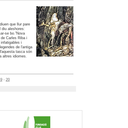
diuen que llur pare
l diu aleshores:
sar-se bo.”
Nova
 de Carles Riba i
infatigables i
legendes de l'antiga
 d'aquesta tasca són
a altres idiomes.
19
-
20