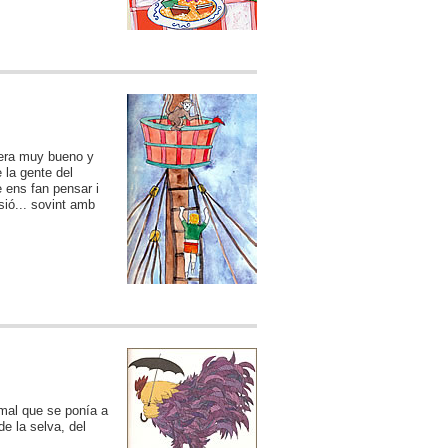
 era muy bueno y
 la gente del
e ens fan pensar i
sió... sovint amb
 mal que se ponía a
de la selva, del