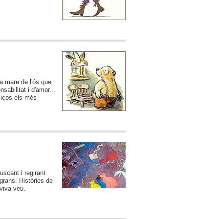
la mare de l'ós que
abilitat i d'amor...
eliços els més
uscant i regirant
 grans. Històries de
 viva veu.