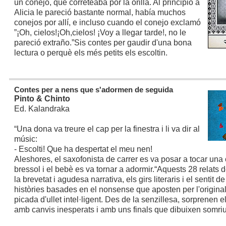
un conejo, que correteaba por la orilla. Al principio a
Alicia le pareció bastante normal, había muchos
conejos por allí, e incluso cuando el conejo exclamó
”¡Oh, cielos!¡Oh,cielos! ¡Voy a llegar tarde!, no le
pareció extraño.”
Sis contes per gaudir d'una bona
lectura o perquè els més petits els escoltin.
Contes per a nens que s'adormen de seguida
Pinto & Chinto
Ed. Kalandraka
“Una dona va treure el cap per la finestra i li va dir al
músic:
- Escolti! Que ha despertat el meu nen!
Aleshores, el saxofonista de carrer es va posar a tocar una
bressol i el bebè es va tornar a adormir.“
Aquests 28 relats 
la brevetat i agudesa narrativa, els girs literaris i el sentit d
històries basades en el nonsense que aposten per l'originalit
picada d'ullet intel·ligent. Des de la senzillesa, sorprenen el
amb canvis inesperats i amb uns finals que dibuixen somriu