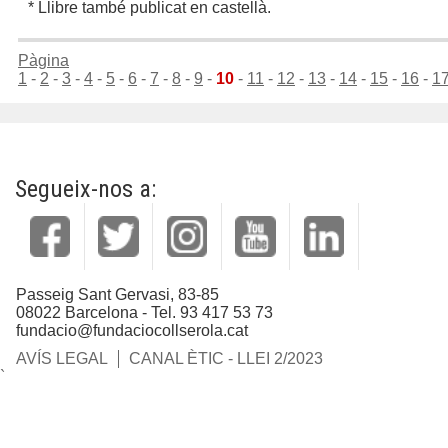
* Llibre també publicat en castellà.
Pàgina
1
-
2
-
3
-
4
-
5
-
6
-
7
-
8
-
9
-
10
-
11
-
12
-
13
-
14
-
15
-
16
-
1
Segueix-nos a:
Passeig Sant Gervasi, 83-85
08022 Barcelona - Tel. 93 417 53 73
fundacio@fundaciocollserola.cat
AVÍS LEGAL
CANAL ÈTIC - LLEI 2/2023
`