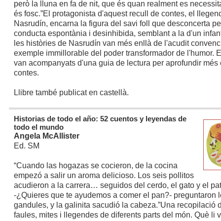
però la lluna en fa de nit, que és quan realment es necessita
és fosc.”
El protagonista d'aquest recull de contes, el llegen
Nasrudín, encarna la figura del savi foll que desconcerta pe
conducta espontània i desinhibida, semblant a la d'un infan
les històries de Nasrudín van més enllà de l'acudit convenc
exemple immillorable del poder transformador de l'humor. E
van acompanyats d'una guia de lectura per aprofundir més 
contes.
Llibre també publicat en castellà.
Historias de todo el año: 52 cuentos y leyendas de
todo el mundo
Angela McAllister
Ed. SM
“Cuando las hogazas se cocieron, de la cocina
empezó a salir un aroma delicioso. Los seis pollitos
acudieron a la carrera… seguidos del cerdo, el gato y el pat
-¿Quieres que te ayudemos a comer el pan?- preguntaron l
gandules, y la galinita sacudió la cabeza.”
Una recopilació 
faules, mites i llegendes de diferents parts del món. Què li 