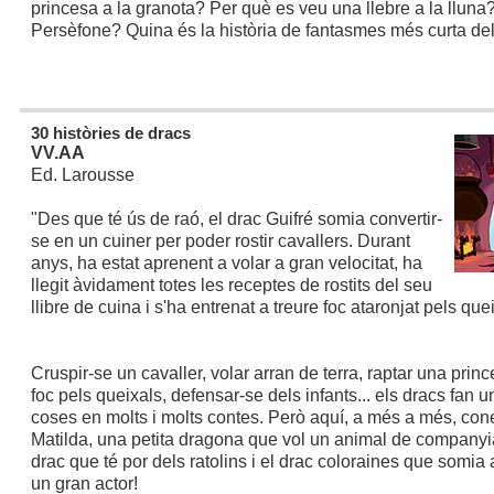
princesa a la granota? Per què es veu una llebre a la lluna
Persèfone? Quina és la història de fantasmes més curta d
30 històries de dracs
VV.AA
Ed. Larousse
"Des que té ús de raó, el drac Guifré somia convertir-
se en un cuiner per poder rostir cavallers. Durant
anys, ha estat aprenent a volar a gran velocitat, ha
llegit àvidament totes les receptes de rostits del seu
llibre de cuina i s'ha entrenat a treure foc ataronjat pels que
Cruspir-se un cavaller, volar arran de terra, raptar una princ
foc pels queixals, defensar-se dels infants... els dracs fan 
coses en molts i molts contes. Però aquí, a més a més, con
Matilda, una petita dragona que vol un animal de companyia
drac que té por dels ratolins i el drac coloraines que somia a
un gran actor!